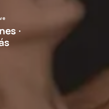
ave
nes ·
ás