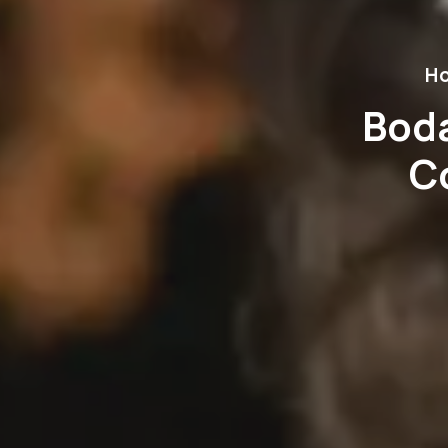
Ho
Boda
C